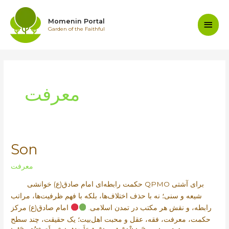
Skip
to
Main
Momenin Portal
content
Garden of the Faithful
Men
معرفت
Son
معرفت
حکمت رابطه‌ای امام صادق(ع) خوانشی QPMO برای آشتی
شیعه و سنی؛ نه با حذف اختلاف‌ها، بلکه با فهم ظرفیت‌ها، مراتب
رابطه، و نقش هر مکتب در تمدن اسلامی.
امام صادق(ع) مرکز
حکمت، معرفت، فقه، عقل و محبت اهل‌بیت؛ یک حقیقت، چند سطح