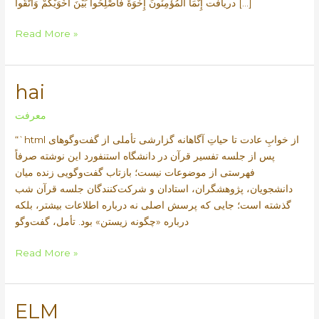
دریافت إِنَّمَا الْمُؤْمِنُونَ إِخْوَةٌ فَأَصْلِحُوا بَيْنَ أَخَوَيْكُمْ وَاتَّقُوا […]
Son
Read More »
hai
معرفت
“`html از خوابِ عادت تا حیاتِ آگاهانه گزارشی تأملی از گفت‌وگوهای
پس از جلسه تفسیر قرآن در دانشگاه استنفورد این نوشته صرفاً
فهرستی از موضوعات نیست؛ بازتاب گفت‌وگویی زنده میان
دانشجویان، پژوهشگران، استادان و شرکت‌کنندگان جلسه قرآن شب
گذشته است؛ جایی که پرسش اصلی نه درباره اطلاعات بیشتر، بلکه
درباره «چگونه زیستن» بود. تأمل، گفت‌وگو
hai
Read More »
ELM