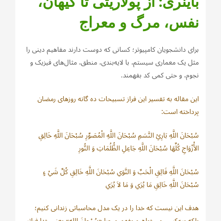
باینری: از پولاریتی تا کیهان،
نفس، مرگ و معراج
برای دانشجویان کامپیوتر؛ کسانی که دوست دارند مفاهیم دینی را
مثل یک معماری سیستم، با لایه‌بندی، منطق، مثال‌های فیزیک و
نجوم، و حتی کمی کد بفهمند.
این مقاله به تفسیر این فراز تسبیحات ده گانه روزهای رمضان
پرداخته است:
سُبْحَانَ اللَّهِ بَارِئِ النَّسَمِ سُبْحَانَ اللَّهِ الْمُصَوِّرِ سُبْحَانَ اللَّهِ خَالِقِ
الأَْزْوَاجِ كُلِّهَا سُبْحَانَ اللَّهِ جَاعِلِ الظُّلُمَاتِ وَ النُّورِ
سُبْحَانَ اللَّهِ فَالِقِ الْحَبِّ وَ النَّوَي سُبْحَانَ اللَّهِ خَالِقِ كُلِّ شَيْ ءٍ
سُبْحَانَ اللَّهِ خَالِقِ مَا يُرَي وَ مَا لاَ يُرَي
هدف این نیست که خدا را در یک مدل محاسباتی زندانی کنیم؛
بلکه برعکس، می‌خواهیم بفهمیم چرا «سُبْحانَ الله» یعنی خدا فراتر