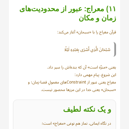
۱۱) معراج: عبور از محدودیت‌های
زمان و مکان
قرآن معراج را با «سبحان» آغاز می‌کند:
سُبْحَانَ الَّذِي أَسْرَى بِعَبْدِهِ لَيْلًا
یعنی «منزّه است» آن که بنده‌اش را سیر داد.
این شروع، پیام مهمی دارد:
معراج یعنی عبور از Constraintهای معمولِ فضا-زمان؛ و
«سبحان» یعنی خدا در این مرزها محصور نیست.
و یک نکته لطیف
در نگاه ایمانی، نماز هم نوعی «معراج» است؛