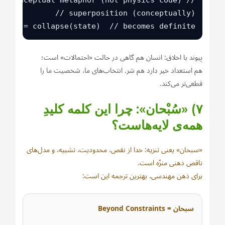
state = collapse(state)  // becomes definite
پیوند با اخلاق: انسان هم گاهی در حالت «احتمالات» است؛
هم استعداد خیر دارد هم شر. انتخاب‌های ما، شخصیت ما را
قطعی‌تر می‌کند.
۷) «سُبْحان»: چرا این کلمه کلیدِ
همه‌ی لایه‌هاست؟
«سبحان» یعنی تنزیه: خدا از نقص، محدودیت، تشبیه، و مدل‌های
ناقص ذهنی منزّه است.
برای ذهن مهندسی، بهترین ترجمه این است:
سبحان = Beyond Constraints