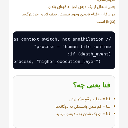
یعنی انتقال از یک لایه‌ی اجرا به لایه‌ای بالاتر.
در عرفان، «فنا» نابودیِ وجود نیست؛ حذفِ لایه‌ی خودبزرگ‌بین
(Ego) است.
    move(process, "higher_execution_layer")
فنا یعنی چه؟
فنا = حذفِ توهّمِ مرکز بودن
فنا = کم شدنِ وابستگی به دوگانه‌ها
فنا = نزدیک شدن به حقیقتِ توحید