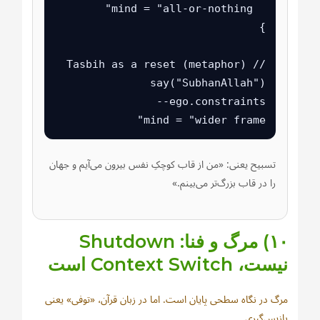
mind = "wider frame"
تسبیح یعنی: «من از قاب کوچکِ نفس بیرون می‌آیم و جهان
را در قاب بزرگ‌تر می‌بینم.»
۱۰) مرگ و فنا: Shutdown
نیست، Context Switch است
مرگ در نگاه سطحی پایان است. اما در زبان قرآن، «توفی» یعنی
بازپس‌گیری.