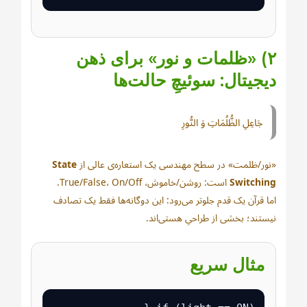
۲) «ظلمات و نور» برای ذهن
دیجیتال: سوئیچِ حالت‌ها
جَاعِلِ الظُّلُمَاتِ وَ النُّورِ
«نور/ظلمت» در سطح مهندسی یک استعاره‌ی عالی از
State
Switching
است: روشن/خاموش، True/False، On/Off.
اما قرآن یک قدم جلوتر می‌رود: این دوگانه‌ها فقط یک تصادف
نیستند؛ بخشی از طراحیِ هستی‌اند.
مثال سریع