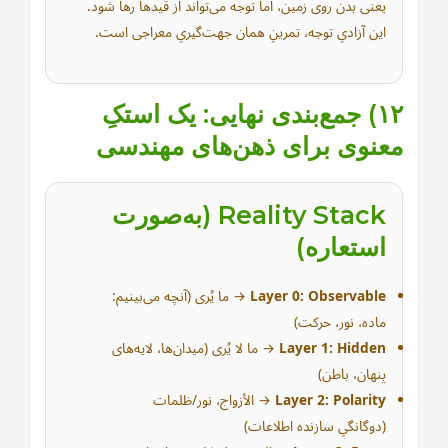
یعنی بدن روی زمین، اما توجه می‌تواند از قیدها رها شود.
این آزادیِ توجه، تمرینِ همان جهت‌گیریِ معراجی است.
۱۲) جمع‌بندی نهایی: یک استکِ
معنوی برای ذهن‌های مهندسی
Reality Stack (به‌صورت
استعاره)
Layer 0: Observable
→ ما یُرى (آنچه می‌بینیم:
ماده، نور، حرکت)
Layer 1: Hidden
→ ما لا یُرى (میدان‌ها، لایه‌های
پنهان، باطن)
Layer 2: Polarity
→ الأزواج، نور/ظلمات
(دوگانگیِ سازنده اطلاعات)