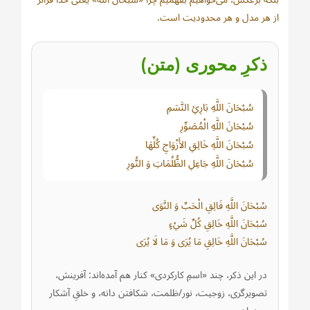
از هر مدل و هر محدودیت است.
ذکرِ محوری (متن)
سُبْحَانَ اللَّهِ بَارِئِ النَّسَمِ
سُبْحَانَ اللَّهِ الْمُصَوِّرِ
سُبْحَانَ اللَّهِ خَالِقِ الأَزْوَاجِ كُلِّهَا
سُبْحَانَ اللَّهِ جَاعِلِ الظُّلُمَاتِ وَ النُّورِ
سُبْحَانَ اللَّهِ فَالِقِ الْحَبِّ وَ النَّوَى
سُبْحَانَ اللَّهِ خَالِقِ كُلِّ شَيْءٍ
سُبْحَانَ اللَّهِ خَالِقِ مَا يُرَى وَ مَا لَا يُرَى
در این ذکر، چند «اسمِ کارکردی» کنار هم آمده‌اند: آفرینش،
تصویرگری، زوجیت، نور/ظلمت، شکافتن دانه، و خلقِ آشکار