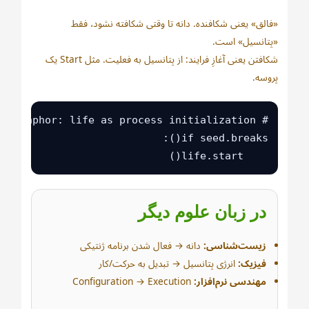
«فالق» یعنی شکافنده. دانه تا وقتی شکافته نشود، فقط
«پتانسیل» است.
شکافتن یعنی آغازِ فرایند: از پتانسیل به فعلیت. مثل Start یک
پروسه.
    life.start()
در زبان علوم دیگر
زیست‌شناسی:
دانه → فعال شدن برنامه ژنتیکی
فیزیک:
انرژی پتانسیل → تبدیل به حرکت/کار
مهندسی نرم‌افزار:
Configuration → Execution