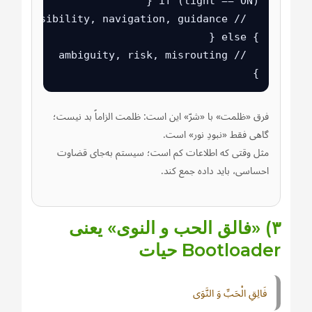
}
فرق «ظلمت» با «شرّ» این است: ظلمت الزاماً بد نیست؛
گاهی فقط «نبودِ نور» است.
مثل وقتی که اطلاعات کم است؛ سیستم به‌جای قضاوت
احساسی، باید داده جمع کند.
۳) «فالق الحب و النوى» یعنی
Bootloader حیات
فَالِقِ الْحَبِّ وَ النَّوَى