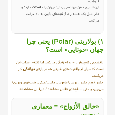
و پنهان.
این‌ها برای ذهن مهندسی یعنی: جهان یک
استک
دارد؛ و
ذکر، مثل یک نقشه راه، از لایه‌های پایین به بالا حرکت
می‌کند.
۱) پولاریتی (Polar) یعنی چرا
جهان «دوتایی» است؟
دانشجوی کامپیوتر با «۰ و ۱» زندگی می‌کند. اما نکته‌ی جذاب این
است که خیلی از واقعیت‌های طبیعی هم بر پایه‌ی
دوگانگی
کار
می‌کنند:
حضور/عدم حضور، روشن/خاموش، مثبت/منفی، شب/روز، ورودی/
خروجی، و حتی سطح‌های «قابل مشاهده / غیرقابل مشاهده».
«خالق الأزواج» = معماری
زوجیت