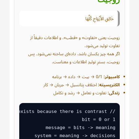
خَالِقِ الأَزْوَاجِ كُلِّهَا
زوجیت یعنی «تفاوت» و «قطب». و اطلاعات دقیقاً از
تفاوت تولید می‌شود.
اگر همه چیز یکسان باشد، داده‌ای ساخته نمی‌شود. پس
زوجیت، بسترِ تولیدِ اطلاعات و معناست.
کامپیوتر:
0/1 → بیت → داده → برنامه
الکتریسیته:
اختلاف پتانسیل → جریان → کار
زندگی:
تفاوت و تعامل → رشد و تکامل
system = meaning -> decisions