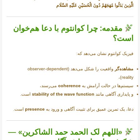
الَّذِينَ بَذَلُوا مُهَجَهُمْ دُونَ الْحُسَيْنِ عَلَيْهِ السَّلَام
مقدمه: چرا کوانتوم با دعا هم‌خوان
است؟
فیزیک کوانتوم نشان می‌دهد که:
مشاهده‌گر
واقعیت را شکل می‌دهد (observer-dependent
reality)،
سیستم‌ها در حالت آرامش به
coherence
می‌رسند،
و پایداری آگاهی مانند
stability of the wave function
است.
دعا، یک تمرین عمیق برای تثبیت آگاهی و ورود به
presence
است.
«اللهم لک الحمد حمد الشاکرین» —