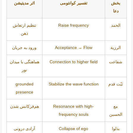
بخش
تفسیر کوانتومی
اثر مدیتیشن
دعا
الحمد
Raise frequency
تنظیم ارتعاش
ذهن
الرزیة
Acceptance → Flow
ورود به جریان
شفاعت
Connection to higher field
هماهنگی با میدان
نور
ثبّت قدم
Stabilize the wave function
grounded
presence
مع
Resonance with high-
هم‌فرکانس شدن
الحسین
frequency souls
بذلوا
Collapse of ego
آزادی درونی