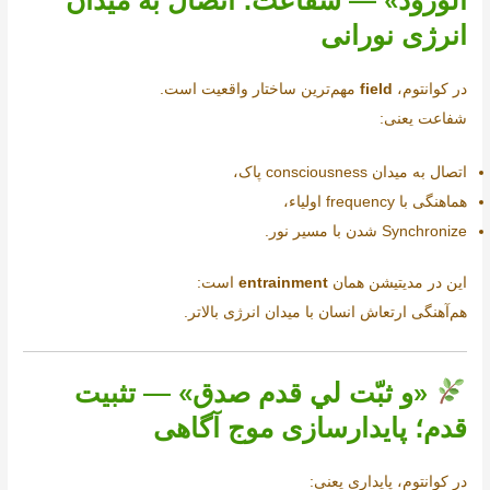
الورود» — شفاعت؛ اتصال به میدان
انرژی نورانی
در کوانتوم،
field
مهم‌ترین ساختار واقعیت است.
شفاعت یعنی:
اتصال به میدان consciousness پاک،
هماهنگی با frequency اولیاء،
Synchronize شدن با مسیر نور.
این در مدیتیشن همان
entrainment
است:
هم‌آهنگی ارتعاش انسان با میدان انرژی بالاتر.
«و ثبّت لي قدم صدق» — تثبیت
قدم؛ پایدارسازی موج آگاهی
در کوانتوم، پایداری یعنی: