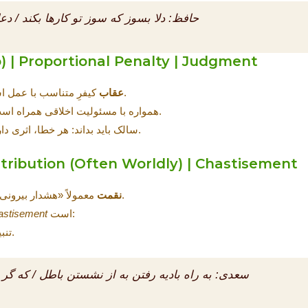
حافظ:
دلا بسوز که سوز تو کارها بکند / د
3) مرحله عِقاب — (oportional Penalty | Judgment
کیفرِ متناسب با عمل است: حساب‌کشیِ دقیق، نه بی‌حساب.
عقاب
(داوری) همواره با مسئولیت اخلاقی همراه است.
سالک باید بداند: هر خطا، اثری دارد؛ و هر اثر، دعوتی برای اصلاح است.
4) نِقمة — (tion (Often Worldly) | Chastisement
معمولاً «هشدار بیرونی» است: شکست‌ها، تلنگرها، بحران‌ها.
نقمت
است:
astisement
تنبیه تربیتی برای بازگشت، نه انتقام کور.
سعدی:
به راه بادیه رفتن به از نشستن باطل / که گر