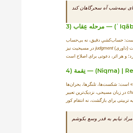
عای نیمه‌شب آه سحرگاهان کند
ʿIqāb) | Pr
judgment
در مسیحیت نیز
Niqma) | Retribu
ch
در زبان مسیحی، نزدیک‌ترین تعبیر
 مراد نیابم به قدر وسع بکوشم