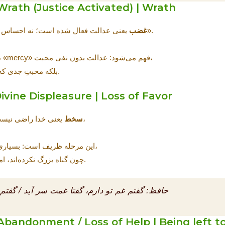
5) غَضَب — ((Justice Activated) | Wrath
یعنی عدالت فعال شده است؛ نه احساس انسانی، بلکه «ظهورِ قاطعِ قانونِ حق».
غضب
در سنت مسیحی هم «wrath» در کنار «mercy» فهم می‌شود: عدالت بدون نفی محبت،
بلکه محبتِ جدی که اجازه نمی‌دهد انسان در تباهی بماند.
6) سَخَط — (Displeasure | Loss of Favor
یعنی خدا راضی نیست؛ شاید هنوز حادثه‌ای رخ نداده باشد،
سخط
این مرحله ظریف است: بسیاری بدون آنکه بفهمند در سخط می‌افتند،
چون گناه بزرگ نکرده‌اند، اما دلشان از یاد خدا سست شده است.
حافظ:
گفتم غم تو دارم، گفتا غمت سر آید / گفتم 
— (onment / Loss of Help | Being left to oneself