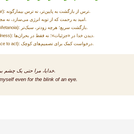
(Khawf | Reverent Fear): ترس از بازگشت به پایین‌تر، نه ترس بیمارگونه.
(Rajāʾ | Hope): امید به رحمت که از توبه انرژی می‌سازد، نه مجوز غفلت.
(Tawba | Repentance / Metanoia): بازگشت سریع؛ هرچه زودتر، سبک‌تر.
(Murāqaba | Watchfulness): دیدن خدا در «جزئیات»؛ نه فقط در بحران‌ها.
(Tawfīq | Grace to act): درخواست کمک برای تصمیم‌های کوچک.
خدایا، مرا حتی یک چشم بر هم زدن به خودم واگذار مکن.
yself even for the blink of an eye.