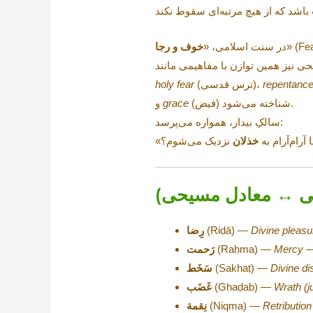
در سنت اسلامی، «
خوف و رجا
 نیز همین توازن با مفاهیمی مانند
repentanc
(ترس قدسی)،
holy fear
(فیض) شناخته می‌شود.
grace
و
سالکِ بیدار، همواره می‌پرسد:
آرام‌آرام به
خذلان
یسی ↔︎ معادل مسیحی)
Divine pleasu
(Riḍā) —
رِضا
Mercy
(Raḥma) —
رَحمت
Divine di
(Sakhaṭ) —
سَخَط
Wrath (j
(Ghaḍab) —
غَضَب
Retributio
(Niqma) —
نِقمة