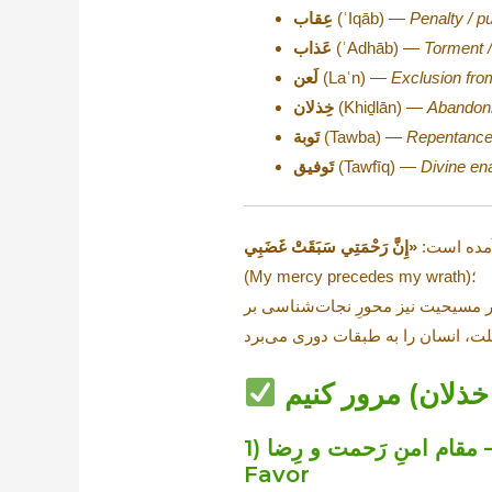
Penalty / p
(ʿIqāb) —
عِقاب
Torment 
(ʿAdhāb) —
عَذاب
Exclusion fr
(Laʿn) —
لَعن
Abandonme
(Khiḏlān) —
خِذلان
Repentance 
(Tawba) —
تَوبة
Divine en
(Tawfīq) —
تَوفیق
مده است:
(My mercy precedes my wrath)؛
 خذلان) مرور کنیم
1) مقام امنِ رَحمت و رِضا — (Raḥma & Riḍā) | Mercy & Divine Pleasure | Grace & God’s
Favor