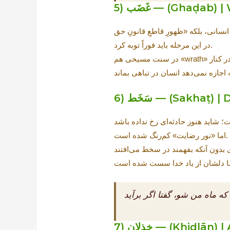
Ghaḍab) | Wrath 
در این مرحله باید فوراً توبه کرد.
Sakhaṭ) | Divine 
اما «نور رضایت» کم‌رنگ شده است.
که ماه من شو، گفتا اگر برآید
Khiḏlān) | Aband