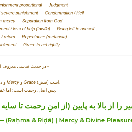
unishment proportional
—
Judgment
/ severe punishment
—
Condemnation / Hell
om mercy
—
Separation from God
nt / loss of help (tawfīq)
—
Being left to oneself
/ return
—
Repentance (metanoia)
ablement
—
Grace to act rightly
«إِنَّ رَحْمَتِي سَبَقَتْ غَضَبِي»
در حدیث قدسی معروف آ
(فیض) است.
Grace
و
Mercy
و در مسیحیت نیز محورِ نجات‌شناسی بر
پس اصل، رحمت است؛ اما غفلت، انسان را به طبقات دوری می‌برد.
ر را از بالا به پایین (از امنِ رحمت تا سایه