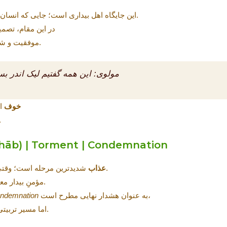
زندگی می‌کند.
این جایگاه اهل بیداری است؛ جایی که انسان
در این مقام، تصمیم
موفقیت و شکست هر دو «درس تربیت» می‌شوند.
مولوی:
این همه گفتیم لیک اندر بس
خوف
ای
یعنی اعتماد عا
2) ترس از عَذاب — (Torment | Condemnation
شدیدترین مرحله است؛ وقتی انسان به تاریکیِ پایدارِ جدایی برسد.
عذاب
مؤمنِ بیدار معمولاً پیش از این مرحله متنبّه می‌شود.
به عنوان هشدار نهایی مطرح است،
condemnation
اما مسیر تربیتی، دعوت به بازگشت پیش از آن است.