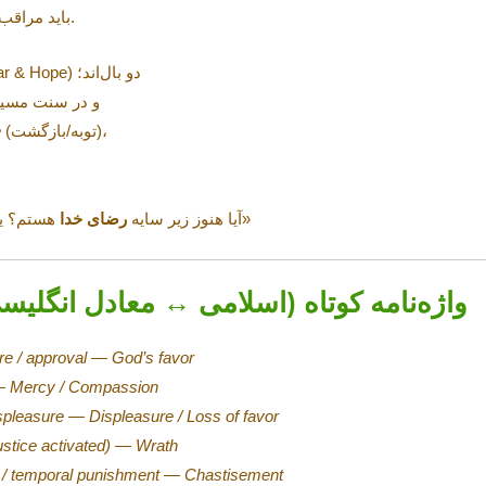
باید مراقب باشد که از هیچ مرتبه‌ای سقوط نکند.
» (Fear & Hope) دو بال‌اند؛
و در سنت مسیحی
(توبه/بازگشت)،
e
نزدیک می‌شوم؟»
«آیا هنوز زیر سایه
رضای خدا
هستم؟ یا 
واژه‌نامه کوتاه (اسلامی ↔︎ معادل انگل
re / approval
—
God’s favor
—
Mercy / Compassion
spleasure
—
Displeasure / Loss of favor
ustice activated)
—
Wrath
n / temporal punishment
—
Chastisement