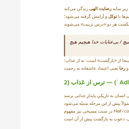
 زیر سایه
رضایت الهی
‌ها با
توکل
و آرامش گرفته می‌شود؛
یچ / بی‌عنایات خدا هیچیم هیچ
نجا از «بازگشت» است، نه از عذاب؛
شقانه به رحمت.
و
رجا
ʿAdhāb) | 
Hell / 
در سنت مسیحی نیز مفهوم