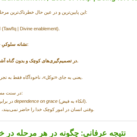
این پایین‌ترین و در عین حال خطرناک‌ترین مرحله است؛ چون ظاهرش «عادی» است:
(Tawfīq | Divine enablement).
ا
همان نکته‌ای است که تو گفتی:
نشانه سلوکیِ 
در تصمیم‌گیری‌های کوچک و بدون گناه آشکار، خدا را ناصر و پشتیبان خود نبینی.
یعنی به جای «توکل»، ناخودآگاه فقط به تجربه، زرنگی، روابط، یا شانس تکیه کنی.
در سنت مسیحی نیز یک هشدار مشابه وجود دارد:
(اتکاء به فیض).
dependence on grace
(خودبسندگی افراطی) در برابر
وقتی انسان در امور کوچک خدا را حاضر نمی‌بیند، به‌تدریج در امور بزرگ هم تنها می‌ماند.
نتیجه عرفانی: چگونه در هر مرحله در خ