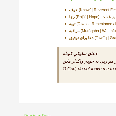
خوف
رجا
توبه
مراقبه
دعا برای توفیق
دعای سلوکیِ کوتاه:
O God, do not leave me to m
Post
←
Previous Post