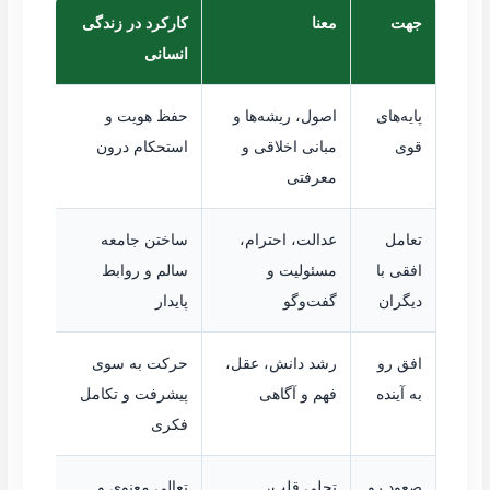
جهت
معنا
کارکرد در زندگی
انسانی
پایه‌های
اصول، ریشه‌ها و
حفظ هویت و
قوی
مبانی اخلاقی و
استحکام درون
معرفتی
تعامل
عدالت، احترام،
ساختن جامعه
افقی با
مسئولیت و
سالم و روابط
دیگران
گفت‌وگو
پایدار
افق رو
رشد دانش، عقل،
حرکت به سوی
به آینده
فهم و آگاهی
پیشرفت و تکامل
فکری
صعود رو
تجلی قلب،
تعالی معنوی و