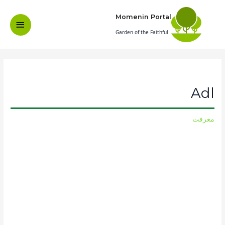
Ski
Momenin Portal
t
Main
Garden of the Faithful
conten
Menu
Adl
معرفت