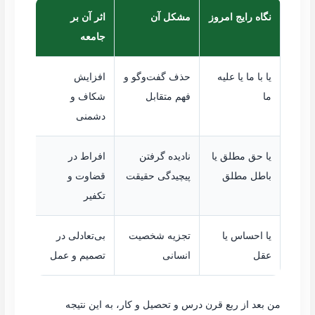
نگاه رایج امروز
مشکل آن
اثر آن بر
جامعه
یا با ما یا علیه
حذف گفت‌وگو و
افزایش
ما
فهم متقابل
شکاف و
دشمنی
یا حق مطلق یا
نادیده گرفتن
افراط در
باطل مطلق
پیچیدگی حقیقت
قضاوت و
تکفیر
یا احساس یا
تجزیه شخصیت
بی‌تعادلی در
عقل
انسانی
تصمیم و عمل
من بعد از ربع قرن درس و تحصیل و کار، به این نتیجه